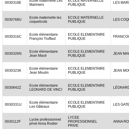
Ecole maternelle Les
ECOLE MATERNELLE
0030318E
LES MAR
Mariniers
PUBLIQUE
Ecole maternelle les
ECOLE MATERNELLE
0030768U
LES COQ
coquelicots
PUBLIQUE
Ecole élémentaire
ECOLE ELEMENTAIRE
0030316C
FRANCOI
François Truffaut
PUBLIQUE
Ecole élémentaire
ECOLE ELEMENTAIRE
0030326N
JEAN MA
Jean Macé
PUBLIQUE
Ecole élémentaire
ECOLE ELEMENTAIRE
0030323K
JEAN MO
Jean Moulin
PUBLIQUE
Ecole élémentaire
ECOLE ELEMENTAIRE
0030842Z
LÉONARD
LEONARD DE VINCI
PUBLIQUE
Ecole élémentaire
ECOLE ELEMENTAIRE
0030331U
LES GAT
Les Gâteaux
PUBLIQUE
LYCEE
Lycée professionnel
0030112F
PROFESSIONNEL
ANNA RO
privé Anna Rodier
PRIVE