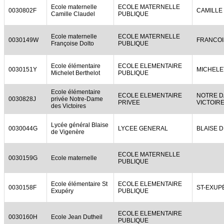
Ecole maternelle
ECOLE MATERNELLE
0030802F
CAMILLE
Camille Claudel
PUBLIQUE
Ecole maternelle
ECOLE MATERNELLE
0030149W
FRANCOI
Françoise Dolto
PUBLIQUE
Ecole élémentaire
ECOLE ELEMENTAIRE
0030151Y
MICHELE
Michelet Berthelot
PUBLIQUE
Ecole élémentaire
ECOLE ELEMENTAIRE
NOTRE D
0030828J
privée Notre-Dame
PRIVEE
VICTOIR
des Victoires
Lycée général Blaise
0030044G
LYCEE GENERAL
BLAISE 
de Vigenère
ECOLE MATERNELLE
0030159G
Ecole maternelle
PUBLIQUE
Ecole élémentaire St
ECOLE ELEMENTAIRE
0030158F
ST-EXUP
Exupéry
PUBLIQUE
ECOLE ELEMENTAIRE
0030160H
Ecole Jean Dutheil
PUBLIQUE