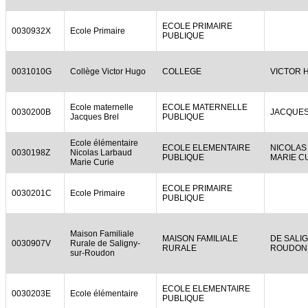
ECOLE PRIMAIRE
0030932X
Ecole Primaire
PUBLIQUE
0031010G
Collège Victor Hugo
COLLEGE
VICTOR 
Ecole maternelle
ECOLE MATERNELLE
0030200B
JACQUES
Jacques Brel
PUBLIQUE
Ecole élémentaire
ECOLE ELEMENTAIRE
NICOLAS
0030198Z
Nicolas Larbaud
PUBLIQUE
MARIE C
Marie Curie
ECOLE PRIMAIRE
0030201C
Ecole Primaire
PUBLIQUE
Maison Familiale
MAISON FAMILIALE
DE SALI
0030907V
Rurale de Saligny-
RURALE
ROUDON
sur-Roudon
ECOLE ELEMENTAIRE
0030203E
Ecole élémentaire
PUBLIQUE