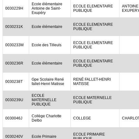
Ecole élémentaire
ECOLE ELEMENTAIRE
ANTOINE 
0030229H
Antoine de Saint-
PUBLIQUE
EXUPER
Exupéry
ECOLE ELEMENTAIRE
0030231K
Ecole élémentaire
PUBLIQUE
ECOLE ELEMENTAIRE
0030233M
Ecole des Tilleuls
PUBLIQUE
ECOLE ELEMENTAIRE
0030236R
Ecole élémentaire
PUBLIQUE
Gpe Scolaire René
RENÉ FALLET-HENRI
0030238T
fallet-Henri Matisse
MATISSE
ECOLE
ECOLE MATERNELLE
0030239U
MATERNELLE
PUBLIQUE
PUBLIQUE
Collège Charlotte
0030046J
COLLEGE
CHARLOT
Delbo
ECOLE PRIMAIRE
0030240V
Ecole Primaire
PUBLIQUE