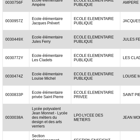
Ecole élémentaire
ECOLE ELEMENTAIRE
0030756F
AMPERE
Ampère
PUBLIQUE
Ecole élémentaire
ECOLE ELEMENTAIRE
0030957Z
JACQUES
Jacques Prévert
PUBLIQUE
Ecole élémentaire
ECOLE ELEMENTAIRE
0030449X
JULES F
Jules Ferry
PUBLIQUE
Ecole élémentaire
ECOLE ELEMENTAIRE
0030772Y
LES CLA
Les Cladets
PUBLIQUE
Ecole élémentaire
ECOLE ELEMENTAIRE
0030474Z
LOUISE 
Louise Michel
PUBLIQUE
Ecole élémentaire
ECOLE ELEMENTAIRE
0030833P
SAINT P
privée Saint Pierre
PRIVEE
Lycée polyvalent
Jean Monnet - Lycée
LPO LYCEE DES
0030038A
des métiers du
JEAN MO
METIERS
design et des arts
verriers
Section