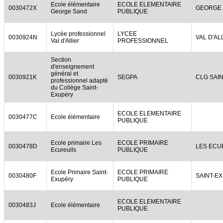
Ecole élémentaire
ECOLE ELEMENTAIRE
0030472X
GEORGE
George Sand
PUBLIQUE
Lycée professionnel
LYCEE
0030924N
VAL D'AL
Val d'Allier
PROFESSIONNEL
Section
d'enseignement
général et
0030921K
SEGPA
CLG SAI
professionnel adapté
du Collège Saint-
Exupéry
ECOLE ELEMENTAIRE
0030477C
Ecole élémentaire
PUBLIQUE
Ecole primaire Les
ECOLE PRIMAIRE
0030478D
LES ECU
Ecureuils
PUBLIQUE
Ecole Primaire Saint-
ECOLE PRIMAIRE
0030480F
SAINT-E
Exupéry
PUBLIQUE
ECOLE ELEMENTAIRE
0030483J
Ecole élémentaire
PUBLIQUE