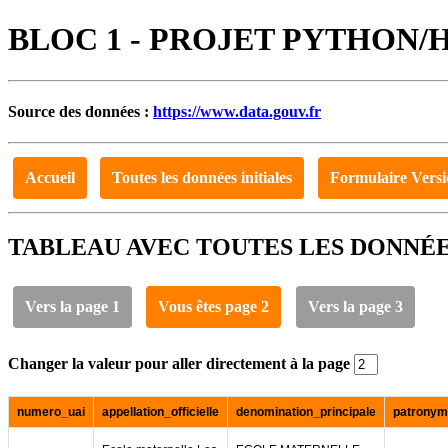
BLOC 1 - PROJET PYTHON
Source des données :
https://www.data.gouv.fr
Accueil
Toutes les données initiales
Formulaire Vers
TABLEAU AVEC TOUTES LES DONNÉES
Vers la page 1
Vous êtes page 2
Vers la page 3
Changer la valeur pour aller directement à la page
numero_uai
appellation_officielle
denomination_principale
patronym