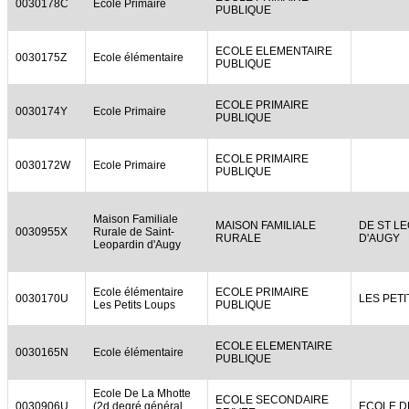
0030178C
Ecole Primaire
PUBLIQUE
ECOLE ELEMENTAIRE
0030175Z
Ecole élémentaire
PUBLIQUE
ECOLE PRIMAIRE
0030174Y
Ecole Primaire
PUBLIQUE
ECOLE PRIMAIRE
0030172W
Ecole Primaire
PUBLIQUE
Maison Familiale
MAISON FAMILIALE
DE ST L
0030955X
Rurale de Saint-
RURALE
D'AUGY
Leopardin d'Augy
Ecole élémentaire
ECOLE PRIMAIRE
0030170U
LES PET
Les Petits Loups
PUBLIQUE
ECOLE ELEMENTAIRE
0030165N
Ecole élémentaire
PUBLIQUE
Ecole De La Mhotte
ECOLE SECONDAIRE
0030906U
(2d degré général
ECOLE D