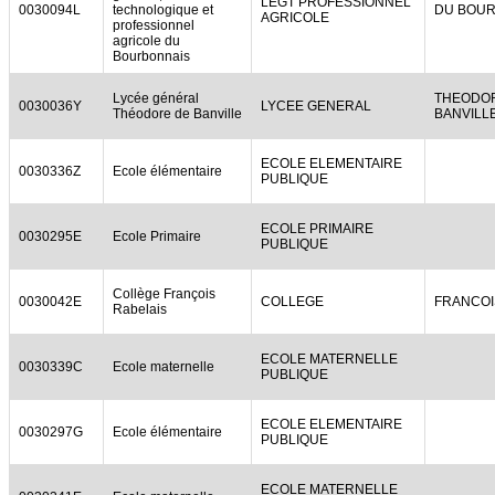
LEGT PROFESSIONNEL
0030094L
technologique et
DU BOUR
AGRICOLE
professionnel
agricole du
Bourbonnais
Lycée général
THEODO
0030036Y
LYCEE GENERAL
Théodore de Banville
BANVILL
ECOLE ELEMENTAIRE
0030336Z
Ecole élémentaire
PUBLIQUE
ECOLE PRIMAIRE
0030295E
Ecole Primaire
PUBLIQUE
Collège François
0030042E
COLLEGE
FRANCOI
Rabelais
ECOLE MATERNELLE
0030339C
Ecole maternelle
PUBLIQUE
ECOLE ELEMENTAIRE
0030297G
Ecole élémentaire
PUBLIQUE
ECOLE MATERNELLE