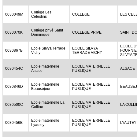
Collège Les
0030049M
COLLEGE
LES CEL
Célestins
Collège privé Saint
0030070K
COLLEGE PRIVE
SAINT D
Dominique
ECOLE D
Ecole Silvya Terrade
ECOLE SILVYA
0030867B
FOURNI
Vichy
TERRADE VICHY
SILVYA 
Ecole maternelle
ECOLE MATERNELLE
0030454C
ALSACE
Alsace
PUBLIQUE
Ecole maternelle
ECOLE MATERNELLE
0030846D
BEAUSE
Beauséjour
PUBLIQUE
Ecole maternelle La
ECOLE MATERNELLE
0030500C
LA COLL
Colline
PUBLIQUE
Ecole maternelle
ECOLE MATERNELLE
0030456E
LYAUTEY
Lyautey
PUBLIQUE