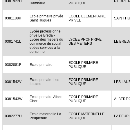
0381922H
PIERRE 
Rambaud
PUBLIQUE
Ecole primaire privée
ECOLE ELEMENTAIRE
0381188K
SAINT H
Saint Hugues
PRIVEE
Lycée professionnel
privé Le Breda -
Lycée des métiers du
LYCEE PROF PRIVE
0381741L
LE BRED
commerce du social
DES METIERS
et des services à la
personne
ECOLE PRIMAIRE
0382081F
Ecole primaire
PUBLIQUE
Ecole primaire Les
ECOLE PRIMAIRE
0381542V
LES LAU
Lauzes
PUBLIQUE
Ecole primaire Albert
ECOLE PRIMAIRE
0381543W
ALBERT 
Ober
PUBLIQUE
Ecole maternelle La
ECOLE MATERNELLE
0382277U
LA PEUP
Peupleraie
PUBLIQUE