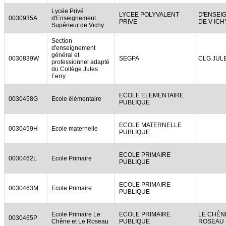
Lycée Privé
LYCEE POLYVALENT
D'ENSEI
0030935A
d'Enseignement
PRIVE
DE V ICH
Supérieur de Vichy
Section
d'enseignement
général et
0030839W
SEGPA
CLG JUL
professionnel adapté
du Collège Jules
Ferry
ECOLE ELEMENTAIRE
0030458G
Ecole élémentaire
PUBLIQUE
ECOLE MATERNELLE
0030459H
Ecole maternelle
PUBLIQUE
ECOLE PRIMAIRE
0030462L
Ecole Primaire
PUBLIQUE
ECOLE PRIMAIRE
0030463M
Ecole Primaire
PUBLIQUE
Ecole Primaire Le
ECOLE PRIMAIRE
LE CHÊN
0030465P
Chêne et Le Roseau
PUBLIQUE
ROSEAU