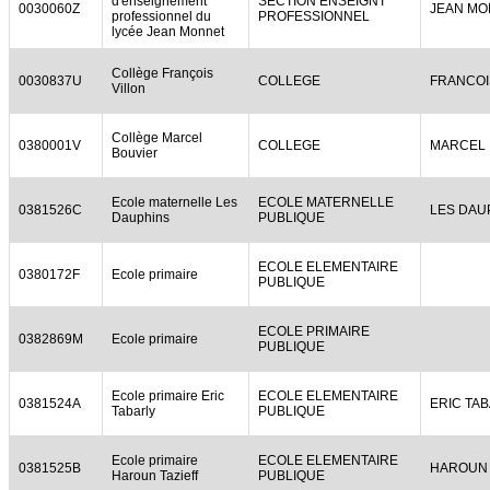
d'enseignement
SECTION ENSEIGNT
0030060Z
JEAN MO
professionnel du
PROFESSIONNEL
lycée Jean Monnet
Collège François
0030837U
COLLEGE
FRANCOI
Villon
Collège Marcel
0380001V
COLLEGE
MARCEL 
Bouvier
Ecole maternelle Les
ECOLE MATERNELLE
0381526C
LES DAU
Dauphins
PUBLIQUE
ECOLE ELEMENTAIRE
0380172F
Ecole primaire
PUBLIQUE
ECOLE PRIMAIRE
0382869M
Ecole primaire
PUBLIQUE
Ecole primaire Eric
ECOLE ELEMENTAIRE
0381524A
ERIC TA
Tabarly
PUBLIQUE
Ecole primaire
ECOLE ELEMENTAIRE
0381525B
HAROUN 
Haroun Tazieff
PUBLIQUE