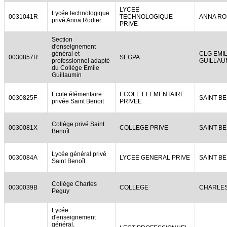
LYCEE
Lycée technologique
0031041R
TECHNOLOGIQUE
ANNA RO
privé Anna Rodier
PRIVE
Section
d'enseignement
général et
CLG EMI
0030857R
SEGPA
professionnel adapté
GUILLAU
du Collège Emile
Guillaumin
Ecole élémentaire
ECOLE ELEMENTAIRE
0030825F
SAINT BE
privée Saint Benoit
PRIVEE
Collège privé Saint
0030081X
COLLEGE PRIVE
SAINT BE
Benoît
Lycée général privé
0030084A
LYCEE GENERAL PRIVE
SAINT BE
Saint Benoît
Collège Charles
0030039B
COLLEGE
CHARLE
Peguy
Lycée
d'enseignement
général,